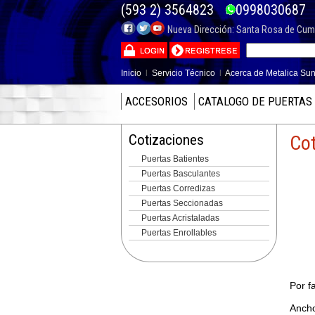
(593 2) 3564823
099803068
Nueva Dirección: Santa Rosa de Cumba
Inicio
l
Servicio Técnico
l
Acerca de Metalica Sun
ACCESORIOS
CATALOGO DE PUERTAS
Cotizaciones
Cot
Puertas Batientes
Puertas Basculantes
Puertas Corredizas
Puertas Seccionadas
Puertas Acristaladas
Puertas Enrollables
Por f
Ancho