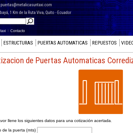
7
puertas@metalicasuntaxi.com
yá, 1 Km de la Ruta Viva, Quito - Ecuador
taxi
l
Contacto
ESTRUCTURAS
PUERTAS AUTOMATICAS
REPUESTOS
VIDE
izacion de Puertas Automaticas Corredi
avor llene los siguientes datos para una cotización acertada.
 de la puerta (mts)