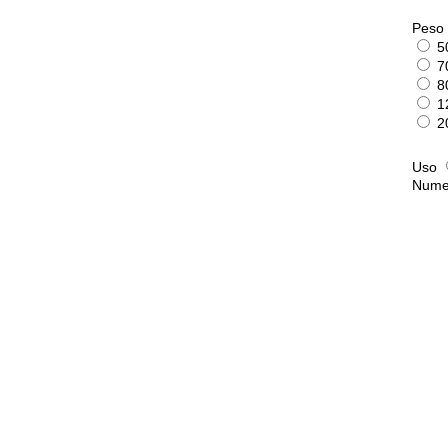
Peso 
5
7
8
1
2
Uso
Numer