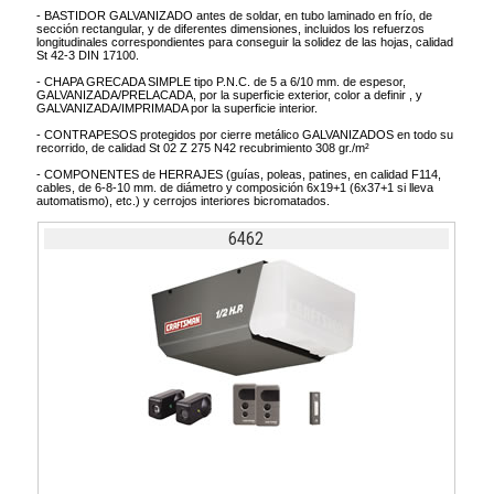
- BASTIDOR GALVANIZADO antes de soldar, en tubo laminado en frío, de
sección rectangular, y de diferentes dimensiones, incluidos los refuerzos
longitudinales correspondientes para conseguir la solidez de las hojas, calidad
St 42-3 DIN 17100.
- CHAPA GRECADA SIMPLE tipo P.N.C. de 5 a 6/10 mm. de espesor,
GALVANIZADA/PRELACADA, por la superficie exterior, color a definir , y
GALVANIZADA/IMPRIMADA por la superficie interior.
- CONTRAPESOS protegidos por cierre metálico GALVANIZADOS en todo su
recorrido, de calidad St 02 Z 275 N42 recubrimiento 308 gr./m²
- COMPONENTES de HERRAJES (guías, poleas, patines, en calidad F114,
cables, de 6-8-10 mm. de diámetro y composición 6x19+1 (6x37+1 si lleva
automatismo), etc.) y cerrojos interiores bicromatados.
6462