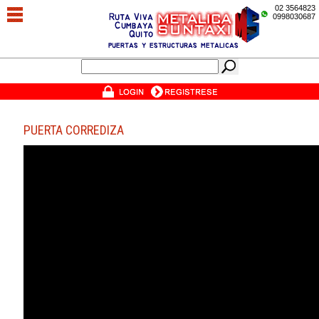
02 3564823
0998030687
PUERTA CORREDIZA